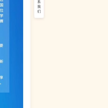
系
我
们